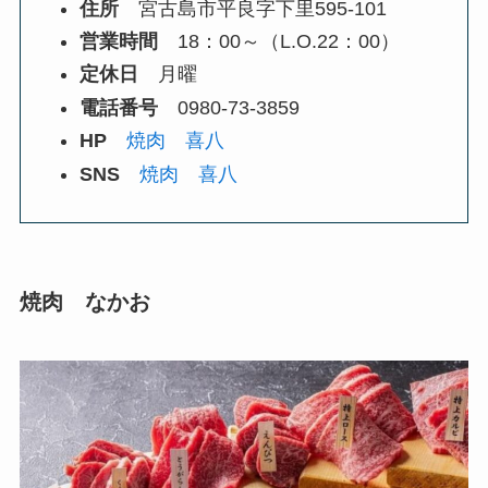
住所
宮古島市平良字下里595-101
営業時間
18：00～（L.O.22：00）
定休日
月曜
電話番号
0980-73-3859
HP
焼肉 喜八
SNS
焼肉 喜八
焼肉 なかお